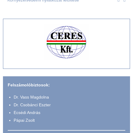
Környezetvédelmi nyilatkozat letöltése
Felszámolóbiztosok:
Dr. Vass Magdolna
Dr. Csobánci Eszter
Ecsédi András
Pápai Zsolt