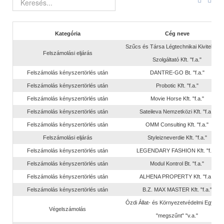
Kategória
Cég neve
Szűcs és Társa Légtechnikai Kivitelező 
Felszámolási eljárás
Szolgáltató Kft. "f.a."
Felszámolás kényszertörlés után
DANTRE-GO Bt. "f.a."
Felszámolás kényszertörlés után
Probotic Kft. "f.a."
Felszámolás kényszertörlés után
Movie Horse Kft. "f.a."
Felszámolás kényszertörlés után
Sateileva Nemzetközi Kft. "f.a."
Felszámolás kényszertörlés után
OMM Consulting Kft. "f.a."
Felszámolási eljárás
Styleizneverdie Kft. "f.a."
Felszámolás kényszertörlés után
LEGENDARY FASHION Kft. "f.a."
Felszámolás kényszertörlés után
Modul Kontrol Bt. "f.a."
Felszámolás kényszertörlés után
ALHENA PROPERTY Kft. "f.a."
Felszámolás kényszertörlés után
B.Z. MAX MASTER Kft. "f.a."
Ózdi Állat- és Környezetvédelmi Egyesül
Végelszámolás
"megszűnt" "v.a."