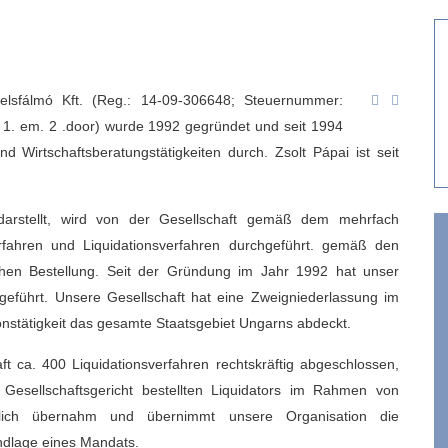
sfálmó Kft. (Reg.: 14-09-306648; Steuernummer:
h. 1. em. 2 .door) wurde 1992 gegründet und seit 1994
und Wirtschaftsberatungstätigkeiten durch. Zsolt Pápai ist seit
t darstellt, wird von der Gesellschaft gemäß dem mehrfach
ahren und Liquidationsverfahren durchgeführt. gemäß den
chen Bestellung. Seit der Gründung im Jahr 1992 hat unser
eführt. Unsere Gesellschaft hat eine Zweigniederlassung im
ionstätigkeit das gesamte Staatsgebiet Ungarns abdeckt.
ft ca. 400 Liquidationsverfahren rechtskräftig abgeschlossen,
esellschaftsgericht bestellten Liquidators im Rahmen von
tändlich übernahm und übernimmt unsere Organisation die
ndlage eines Mandats.