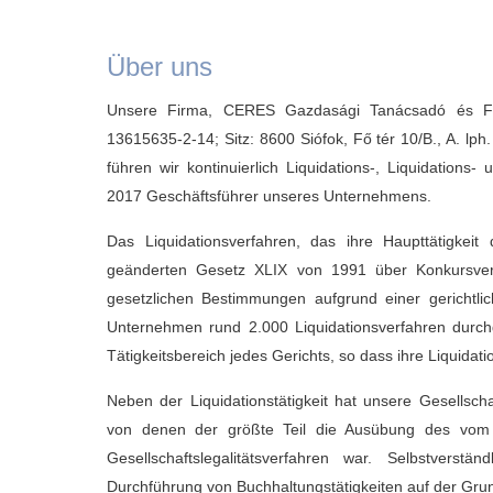
Über uns
Unsere Firma, CERES Gazdasági Tanácsadó és Fel
13615635-2-14; Sitz: 8600 Siófok, Fő tér 10/B., A. lp
führen wir kontinuierlich Liquidations-, Liquidations- 
2017 Geschäftsführer unseres Unternehmens.
Das Liquidationsverfahren, das ihre Haupttätigkei
geänderten Gesetz XLIX von 1991 über Konkursverf
gesetzlichen Bestimmungen aufgrund einer gerichtli
Unternehmen rund 2.000 Liquidationsverfahren durchg
Tätigkeitsbereich jedes Gerichts, so dass ihre Liquidat
Neben der Liquidationstätigkeit hat unsere Gesellscha
von denen der größte Teil die Ausübung des vom G
Gesellschaftslegalitätsverfahren war. Selbstvers
Durchführung von Buchhaltungstätigkeiten auf der Gru