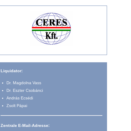
Liquidator:
Dr. Magdolna Vass
Dr. Eszter Csobánci
András Ecsédi
Zsolt Pápai
Zentrale E-Mail-Adresse: