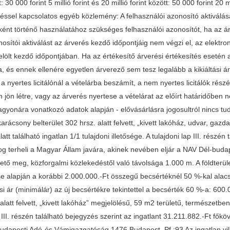
tt: 30 000 forint 5 millió forint és 20 millió forint között: 50 000 forint 20 
rveréssel kapcsolatos egyéb közlemény: A felhasználói azonosító aktiválás
őként történő használatához szükséges felhasználói azonosítót, ha az ár
osítói aktiválást az árverés kezdő időpontjáig nem végzi el, az elektron
elölt kezdő időpontjában. Ha az értékesítő árverési értékesítés esetén a
a, és ennek ellenére egyetlen árverező sem tesz legalább a kikiáltási á
g a nyertes licitálónál a vételárba beszámít, a nem nyertes licitálók rés
n létre, vagy az árverés nyertese a vételárat az előírt határidőben nem
gyonára vonatkozó adatok alapján - elővásárlásra jogosultról nincs t
karácsony belterület 302 hrsz. alatt felvett, „kivett lakóház, udvar, gaz
 található ingatlan 1/1 tulajdoni illetősége. A tulajdoni lap III. részén 
i jog terheli a Magyar Állam javára, akinek nevében eljár a NAV Dél-b
hető meg, közforgalmi közlekedéstől való távolsága 1.000 m. A földterüle
e alapján a korábbi 2.000.000.-Ft összegű becsértéknél 50 %-kal alac
tási ár (minimálár) az új becsértékre tekintettel a becsérték 60 %-a: 600
alatt felvett, „kivett lakóház” megjelölésű, 59 m2 területű, természetbe
p III. részén található bejegyzés szerint az ingatlant 31.211.882.-Ft főköv
udapesti Adó-és Vámigazgatóság 1476 Budapest, Pf.:93 Az ingatlan vil