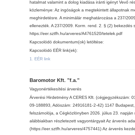
hatalmat valamint a dolog kiadása iránti igényt Vevő ré
közleménye: Az ingóságok a megtekintett állapotnak me
meghirdetésre. A minimálár meghatározása a 237/2009. 
ellenezték. A 237/2009. Korm. rend. 2. § (2) bekezdés sze
https://eer.sztfh.hu/arveres/A4761520/tetelek.pdf
Kapcsolódó dokumentum(ok) letöltése:
Kapcsolódó EÉR link(ek):
1. EÉR link
Baromotor Kft. "f.a."
Vagyonértékesítési árverés
Árverési Hirdetmény A CERES Kft. (cégjegyzékszám: 01 
09-188893, Adószám: 24916181-2-42) 1147 Budapest, Csö
felszámolója, a Cégközlönyben 2026. július 23. napján m
alábbiakban részletezett vagyontárgyait Az árverés adata
(https://eer.sztfh.hu/arveres/4757441) Az árverés kezde