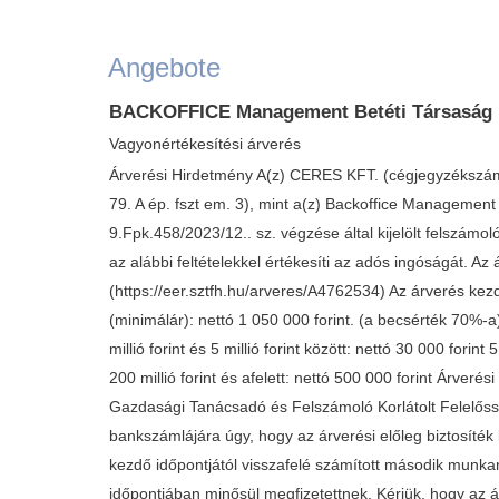
Angebote
BACKOFFICE Management Betéti Társaság "
Vagyonértékesítési árverés
Árverési Hirdetmény A(z) CERES KFT. (cégjegyzékszám: 
79. A ép. fszt em. 3), mint a(z) Backoffice Managemen
9.Fpk.458/2023/12.. sz. végzése által kijelölt felszám
az alábbi feltételekkel értékesíti az adós ingóságát. Az 
(https://eer.sztfh.hu/arveres/A4762534) Az árverés kez
(minimálár): nettó 1 050 000 forint. (a becsérték 70%-a) 
millió forint és 5 millió forint között: nettó 30 000 forint 
200 millió forint és afelett: nettó 500 000 forint Árver
Gazdasági Tanácsadó és Felszámoló Korlátolt Felelőss
bankszámlájára úgy, hogy az árverési előleg biztosíték
kezdő időpontjától visszafelé számított második munkan
időpontjában minősül megfizetettnek. Kérjük, hogy az á