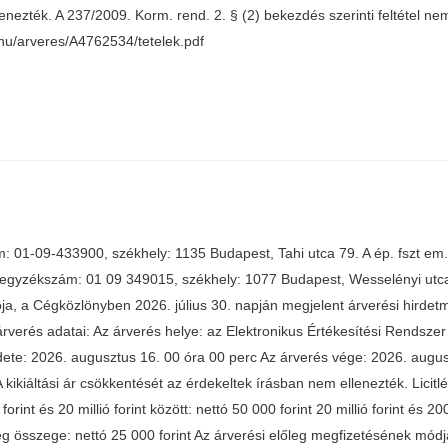
enezték. A 237/2009. Korm. rend. 2. § (2) bekezdés szerinti feltétel nem 
fh.hu/arveres/A4762534/tetelek.pdf
01-09-433900, székhely: 1135 Budapest, Tahi utca 79. A ép. fszt em. 
 (cégjegyzékszám: 01 09 349015, székhely: 1077 Budapest, Wesselényi ut
olója, a Cégközlönyben 2026. július 30. napján megjelent árverési hirde
árverés adatai: Az árverés helye: az Elektronikus Értékesítési Rendszer (E
dete: 2026. augusztus 16. 00 óra 00 perc Az árverés vége: 2026. augusz
ikiáltási ár csökkentését az érdekeltek írásban nem ellenezték. Licitlépcs
ó forint és 20 millió forint között: nettó 50 000 forint 20 millió forint és 2
előleg összege: nettó 25 000 forint Az árverési előleg megfizetésének mó