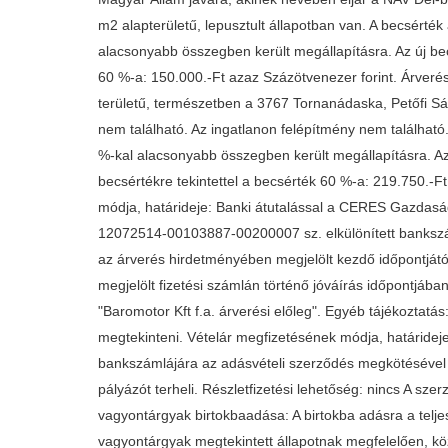
m2 alapterületű, lepusztult állapotban van. A becsérté
alacsonyabb összegben került megállapításra. Az új becs
60 %-a: 150.000.-Ft azaz Százötvenezer forint. Árverési 
területű, természetben a 3767 Tornanádaska, Petőfi Sándor
nem található. Az ingatlanon felépítmény nem találhat
%-kal alacsonyabb összegben került megállapításra. Az 
becsértékre tekintettel a becsérték 60 %-a: 219.750.-Ft
módja, határideje: Banki átutalással a CERES Gazdaság
12072514-00103887-00200007 sz. elkülönített bankszáml
az árverés hirdetményében megjelölt kezdő időpontjátó
megjelölt fizetési számlán történő jóváírás időpontjába
"Baromotor Kft f.a. árverési előleg". Egyéb tájékoztatás
megtekinteni. Vételár megfizetésének módja, határidej
bankszámlájára az adásvételi szerződés megkötésével e
pályázót terheli. Részletfizetési lehetőség: nincs A sze
vagyontárgyak birtokbaadása: A birtokba adásra a telj
vagyontárgyak megtekintett állapotnak megfelelően, kö