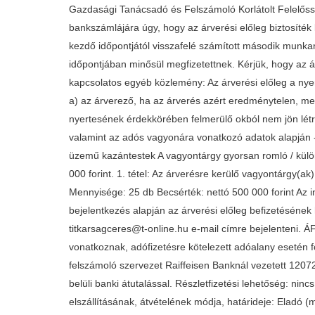
Gazdasági Tanácsadó és Felszámoló Korlátolt Felelőss
bankszámlájára úgy, hogy az árverési előleg biztosíték
kezdő időpontjától visszafelé számított második munkan
időpontjában minősül megfizetettnek. Kérjük, hogy az ár
kapcsolatos egyéb közlemény: Az árverési előleg a nyerte
a) az árverező, ha az árverés azért eredménytelen, mert
nyertesének érdekkörében felmerülő okból nem jön létre
valamint az adós vagyonára vonatkozó adatok alapján -
üzemű kazántestek A vagyontárgy gyorsan romló / külön
000 forint. 1. tétel: Az árverésre kerülő vagyontárgy
Mennyisége: 25 db Becsérték: nettó 500 000 forint Az 
bejelentkezés alapján az árverési előleg befizetésének 
titkarsagceres@t-online.hu e-mail címre bejelenteni. ÁF
vonatkoznak, adófizetésre kötelezett adóalany esetén f
felszámoló szervezet Raiffeisen Banknál vezetett 120
belüli banki átutalással. Részletfizetési lehetőség: nin
elszállításának, átvételének módja, határideje: Eladó (m