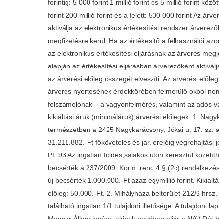
forintig: 5 000 forint 1 millió forint és 5 millió forint közö
forint 200 millió forint és a felett: 500 000 forint Az á
aktiválja az elektronikus értékesítési rendszer árverez
megfizetésre kerül. Ha az értékesítő a felhasználói azon
az elektronikus értékesítési eljárásnak az árverés megj
alapján az értékesítési eljárásban árverezőként aktiválj
az árverési előleg összegét elveszíti. Az árverési előle
árverés nyertesének érdekkörében felmerülő okból nem jö
felszámolónak – a vagyonfelmérés, valamint az adós va
kikiáltási áruk (minimáláruk),árverési előlegek: 1. Nagy
természetben a 2425 Nagykarácsony, Jókai u. 17. sz. alatt
31.211.882.-Ft főkövetelés és jár. erejéig végrehajtás
Pf.:93 Az ingatlan földes,salakos úton keresztül közelít
becsérték a 237/2009. Korm. rend 4 § (2c) rendelkezés
új becsérték 1.000.000.-Ft azaz egymillió forint. Kikiál
előleg: 50.000.-Ft. 2. Mihályháza belterület 212/6 hrsz. 
található ingatlan 1/1 tulajdoni illetősége. A tulajdoni la
Magyar Állam javára, akinek nevében eljár a NAV Dél-b