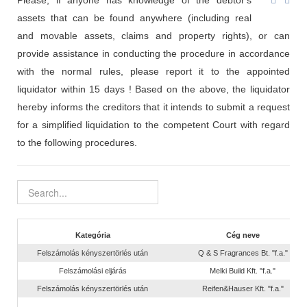
Please, if anyone has knowledge of the debtor's
assets that can be found anywhere (including real
and movable assets, claims and property rights), or can
provide assistance in conducting the procedure in accordance
with the normal rules, please report it to the appointed
liquidator within 15 days ! Based on the above, the liquidator
hereby informs the creditors that it intends to submit a request
for a simplified liquidation to the competent Court with regard
to the following procedures.
Kategória
Cég neve
Felszámolás kényszertörlés után
Q & S Fragrances Bt. "f.a."
Felszámolási eljárás
Melki Build Kft. "f.a."
Felszámolás kényszertörlés után
Reifen&Hauser Kft. "f.a."